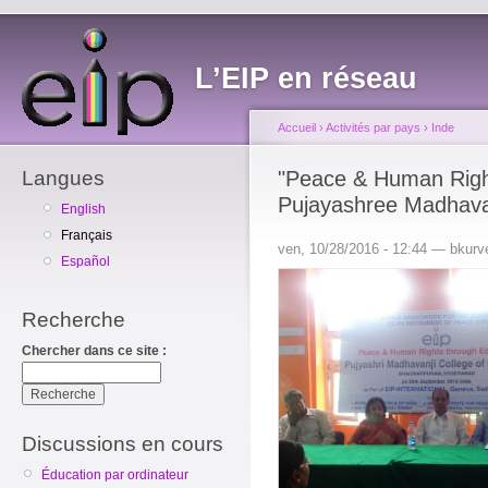
L’EIP en réseau
Accueil
›
Activités par pays
›
Inde
Langues
"Peace & Human Righ
Pujayashree Madhavan
English
Français
ven, 10/28/2016 - 12:44 — bkurv
Español
Recherche
Chercher dans ce site :
Discussions en cours
Éducation par ordinateur