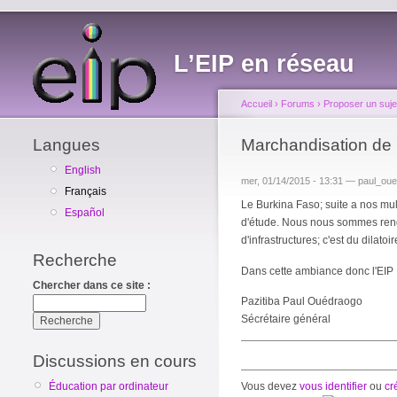
L’EIP en réseau
Accueil
›
Forums
›
Proposer un suje
Langues
Marchandisation de 
English
mer, 01/14/2015 - 13:31 — paul_ou
Français
Le Burkina Faso; suite a nos mult
Español
d'étude. Nous nous sommes rendu
d'infrastructures; c'est du dilat
Recherche
Dans cette ambiance donc l'EIP
Chercher dans ce site :
Pazitiba Paul Ouédraogo
Sécrétaire général
Discussions en cours
Vous devez
vous identifier
ou
cr
Éducation par ordinateur