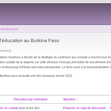
t de discussion
l'éducation au Burkina Faso
edraogo@...
iples réactions a décidé de la stratégie du continium qui consiste à inscrire tous les
s compte de la duperie car cette décision n'est pas précédée de recrutement d'en
oire et beaucoup d'élèves sont sans perspective. Le libre cours à la marchandisation 
 Burkina vous souhaite une très heureuse année 2015
‹ Éducation par ordinateur
Meurtres. ›
éer un compte
pour écrire des
Proposer un sujet de discussion