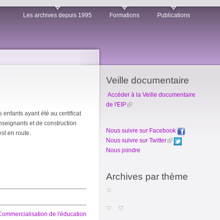
Les archives depuis 1995
Formations
Publications
Veille documentaire
Accéder à la Veille documentaire
de l'EIP
 enfants ayant été au certificat
seignants et de construction
Nous suivre sur Facebook
est en route.
Nous suivre sur Twitter
Nous joindre
Archives par thème
Commercialisation de l'éducation