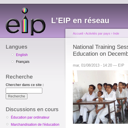
L’EIP en réseau
Accueil
›
Activités par pays
›
Inde
Langues
National Training Se
Education on Decemb
English
Français
mar, 01/08/2013 - 14:20 — EIP
Recherche
Chercher dans ce site :
Discussions en cours
Éducation par ordinateur
Marchandisation de l'éducation