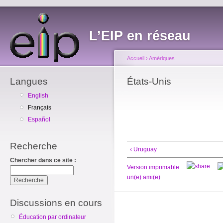
L’EIP en réseau
Accueil
›
Amériques
Langues
États-Unis
English
Français
Español
Recherche
‹ Uruguay
Chercher dans ce site :
Version imprimable
un(e) ami(e)
Discussions en cours
Éducation par ordinateur