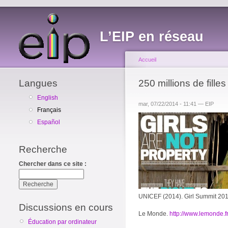
L’EIP en réseau
Accueil
Langues
250 millions de fille
English
mar, 07/22/2014 - 11:41 — EIP
Français
Español
Recherche
Chercher dans ce site :
UNICEF (2014). Girl Summit 20
Discussions en cours
Le Monde.
http://www.lemonde.f
Éducation par ordinateur