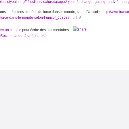
oicesofyouth.org/fr/sections/featured/pages/-youthforchange--getting-ready-for-the
ions de femmes mariées de force dans le monde, selon l'Unicef ».
http://www.franc
force-dans-le-monde-selon-l-unicef_653037.html
éer un compte
pour écrire des commentaires
Recommander à un(e) ami(e)