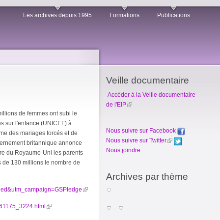
Les archives depuis 1995
Formations
Publications
Veille documentaire
Accéder à la Veille documentaire
de l'EIP
millions de femmes ont subi le
es sur l'enfance (UNICEF) à
Nous suivre sur Facebook
ème des mariages forcés et de
Nous suivre sur Twitter
uvernement britannique annonce
Nous joindre
itoire du Royaume-Uni les parents
us de 130 millions le nombre de
Archives par thème
cMed&utm_campaign=GSPledge
4461175_3224.html