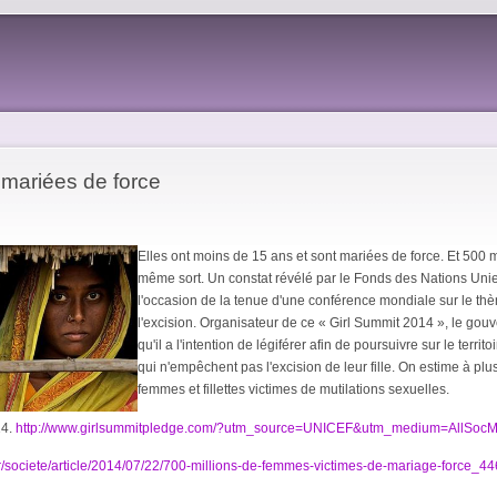
s mariées de force
Elles ont moins de 15 ans et sont mariées de force. Et 500 
même sort. Un constat révélé par le Fonds des Nations Uni
l'occasion de la tenue d'une conférence mondiale sur le th
l'excision. Organisateur de ce « Girl Summit 2014 », le go
qu'il a l'intention de légiférer afin de poursuivre sur le terr
qui n'empêchent pas l'excision de leur fille. On estime à pl
femmes et fillettes victimes de mutilations sexuelles.
14.
http://www.girlsummitpledge.com/?utm_source=UNICEF&utm_medium=AllSo
r/societe/article/2014/07/22/700-millions-de-femmes-victimes-de-mariage-force_