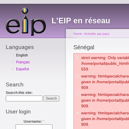
L’EIP en réseau
Home
›
Activités par pays
Languages
Sénégal
English
strict warning: Only varia
Français
/home/portail/public_htm
559.
Español
warning: htmlspecialchars(
given in /home/portail/pub
Search
909.
Search this site:
warning: htmlspecialchars(
given in /home/portail/pub
909.
User login
warning: htmlspecialchars(
given in /home/portail/pub
Username:
*
909.