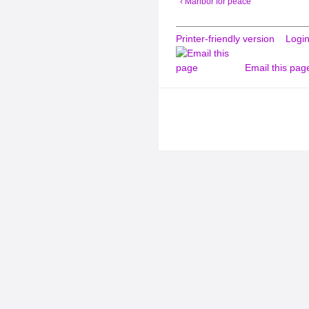
‹ Maribor for peace
Printer-friendly version
Logi
Email this pag