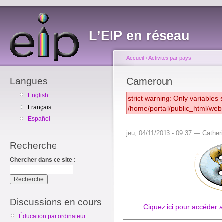
L’EIP en réseau
Accueil
›
Activités par pays
Langues
Cameroun
English
strict warning: Only variables
Français
/home/portail/public_html/we
Español
jeu, 04/11/2013 - 09:37 — Cather
Recherche
Chercher dans ce site :
Discussions en cours
Ciquez ici pour accéder 
Éducation par ordinateur