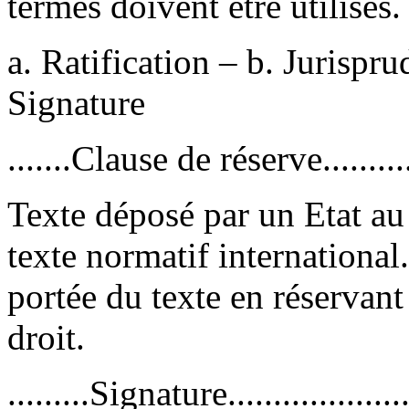
termes doivent être utilisés.
a. Ratification – b. Jurispr
Signature
.......Clause de réserve...........
Texte déposé par un Etat au
texte normatif international.
portée du texte en réservant
droit.
.........Signature....................