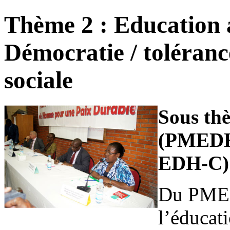
Thème 2 : Education 
Démocratie / tolérance
sociale
Sous th
(PMEDH 
EDH-C)
Du PMED
l’éducat