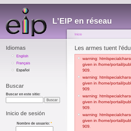
L’EIP en réseau
Inicio
Idiomas
Les armes tuent l’édu
English
warning: htmlspecialchars(
Français
given in /home/portail/pub
909.
Español
warning: htmlspecialchars(
given in /home/portail/pub
Buscar
909.
Buscar en este sitio:
warning: htmlspecialchars(
given in /home/portail/pub
909.
Inicio de sesión
warning: htmlspecialchars(
given in /home/portail/pub
Nombre de usuario:
*
909.