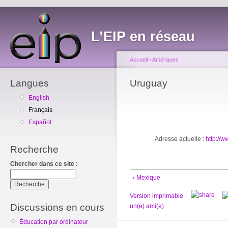
L’EIP en réseau
Accueil
›
Amériques
Langues
Uruguay
English
Français
Español
Adresse actuelle :
http://
Recherche
Chercher dans ce site :
‹ Mexique
Version imprimable
Discussions en cours
un(e) ami(e)
Éducation par ordinateur