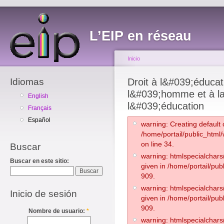
L’EIP en réseau
Inicio
Idiomas
Droit à l&#039;éducat
l&#039;homme et à la
English
l&#039;éducation
Français
Español
warning: Creating default 
/home/portail/public_html
on line 34.
Buscar
warning: htmlspecialchars(
Buscar en este sitio:
given in /home/portail/pub
909.
warning: htmlspecialchars(
Inicio de sesión
given in /home/portail/pub
909.
Nombre de usuario:
*
warning: htmlspecialchars(