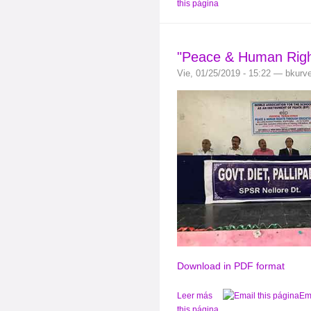
this página
"Peace & Human Righ
Vie, 01/25/2019 - 15:22 — bkurv
Download in PDF format
Leer más
Em
this página