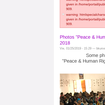
given in /home/portail/pub
909.
warning: htmlspecialchars(
given in /home/portail/pub
909.
Photos "Peace & Hum
2018
Vie, 01/25/2019 - 15:29 — bkurv
Some pho
"Peace & Human Rig