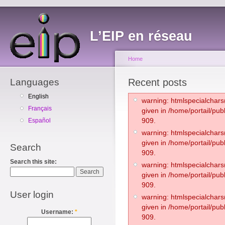
L’EIP en réseau
Home
Languages
Recent posts
English
warning: htmlspecialchars(
Français
given in /home/portail/pub
909.
Español
warning: htmlspecialchars(
given in /home/portail/pub
Search
909.
Search this site:
warning: htmlspecialchars(
given in /home/portail/pub
909.
User login
warning: htmlspecialchars(
given in /home/portail/pub
Username:
*
909.