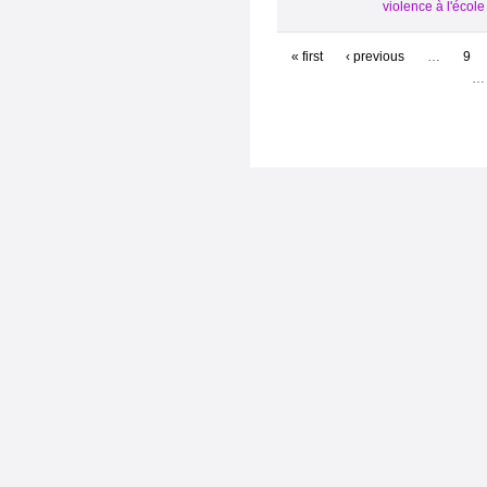
violence à l'école
« first
‹ previous
…
9
…