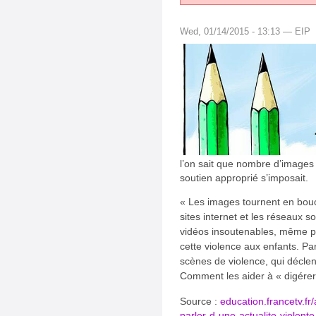
Wed, 01/14/2015 - 13:13 — EIP
l’on sait que nombre d’images d
soutien approprié s’imposait.
« Les images tournent en boucl
sites internet et les réseaux 
vidéos insoutenables, même po
cette violence aux enfants. Pa
scènes de violence, qui décle
Comment les aider à « digére
Source :
education.francetv.fr
parler-d-une-actualite-violen