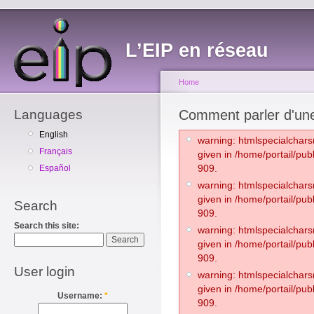
L’EIP en réseau
Home
Languages
Comment parler d'une 
English
warning: htmlspecialchars(
Français
given in /home/portail/pub
909.
Español
warning: htmlspecialchars(
given in /home/portail/pub
Search
909.
Search this site:
warning: htmlspecialchars(
given in /home/portail/pub
909.
User login
warning: htmlspecialchars(
given in /home/portail/pub
Username:
*
909.