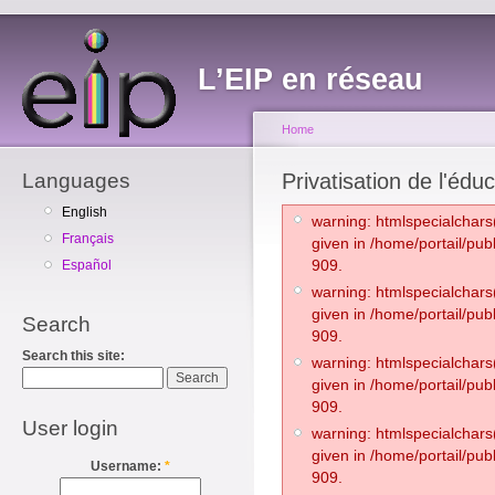
L’EIP en réseau
Home
Languages
Privatisation de l'édu
English
warning: htmlspecialchars(
Français
given in /home/portail/pub
909.
Español
warning: htmlspecialchars(
given in /home/portail/pub
Search
909.
Search this site:
warning: htmlspecialchars(
given in /home/portail/pub
909.
User login
warning: htmlspecialchars(
given in /home/portail/pub
Username:
*
909.