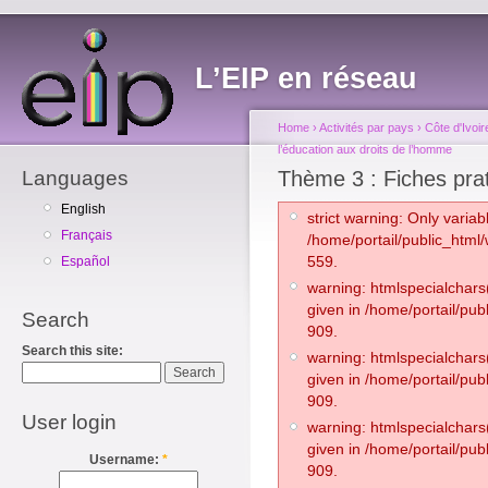
L’EIP en réseau
Home
›
Activités par pays
›
Côte d'Ivoir
l’éducation aux droits de l’homme
Languages
Thème 3 : Fiches prat
English
strict warning: Only varia
Français
/home/portail/public_htm
559.
Español
warning: htmlspecialchars(
given in /home/portail/pub
Search
909.
Search this site:
warning: htmlspecialchars(
given in /home/portail/pub
909.
User login
warning: htmlspecialchars(
given in /home/portail/pub
Username:
*
909.