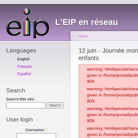
L’EIP en réseau
Home
Languages
12 juin - Journée mond
enfants
English
Français
warning: htmlspecialchars(
Español
given in /home/portail/pub
909.
warning: htmlspecialchars(
Search
given in /home/portail/pub
Search this site:
909.
warning: htmlspecialchars(
given in /home/portail/pub
User login
909.
warning: htmlspecialchars(
Username:
*
given in /home/portail/pub