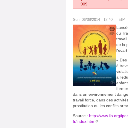
909.
Sun, 06/08/2014 - 12:40 — EIP
Lancée
du Tra
travai
de la 
l'écart
« Des 
à trav
violat
à l’éd
enfant
formes
dans un environnement dange
travail forcé, dans des activité
prostitution ou les conflits arm
Source :
http://www.ilo.org/
fr/index.htm