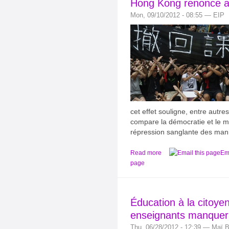
Hong Kong renonce au
Mon, 09/10/2012 - 08:55 — EIP
cet effet souligne, entre autre
compare la démocratie et le mu
répression sanglante des mani
Read more
Ema
page
Éducation à la citoye
enseignants manquera
Thu, 06/28/2012 - 12:39 — Maï 