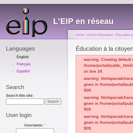
L’EIP en réseau
Home
›
Droit à l'éducation
›
Éducation au
Languages
Éducation à la citoye
English
warning: Creating default 
Français
/home/portail/public_html
on line 34.
Español
warning: htmlspecialchars(
given in /home/portail/pub
Search
909.
Search this site:
warning: htmlspecialchars(
given in /home/portail/pub
909.
User login
warning: htmlspecialchars(
given in /home/portail/pub
Username:
*
909.