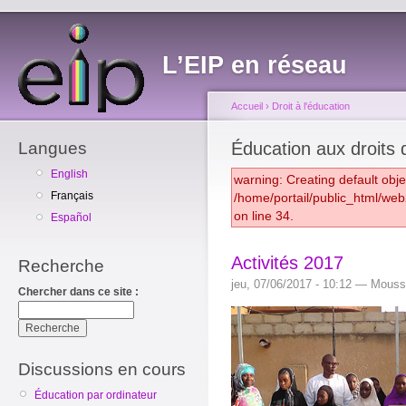
L’EIP en réseau
Accueil
›
Droit à l'éducation
Langues
Éducation aux droits
English
warning: Creating default obj
Français
/home/portail/public_html/we
on line 34.
Español
Activités 2017
Recherche
jeu, 07/06/2017 - 10:12 — Mouss
Chercher dans ce site :
Discussions en cours
Éducation par ordinateur