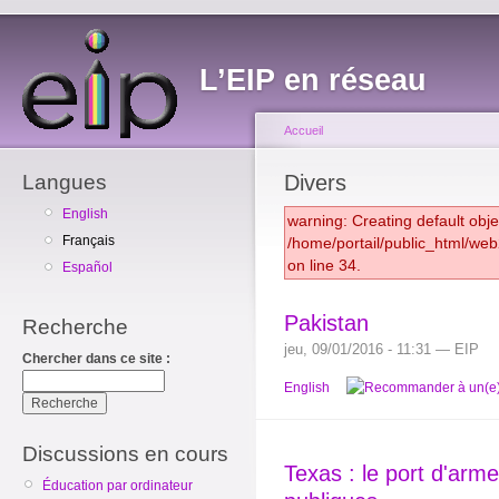
L’EIP en réseau
Accueil
Langues
Divers
English
warning: Creating default obj
Français
/home/portail/public_html/we
on line 34.
Español
Pakistan
Recherche
jeu, 09/01/2016 - 11:31 — EIP
Chercher dans ce site :
English
Discussions en cours
Texas : le port d'arme
Éducation par ordinateur