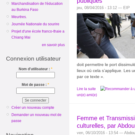
publiques
Marchandisation de l'éducation
jeu, 08/04/2016 - 13:12 — EIP
au Burkina Faso
Meurtres.
Journée Nationale du sourire
Projet d'une école franco-thaie a
Chiang Mai
en savoir plus
Connexion utilisateur
doit permettre le port dissimul
Nom d'utilisateur :
*
lieux où cela s’applique. Les 
par ce texte ».
Mot de passe :
*
Lire la suite
un(e) ami(e)
Créer un nouveau compte
Demander un nouveau mot de
Femme et Transmissi
passe
culturelles, par Abd
ven, 06/10/2016 - 13:54 — Abdo