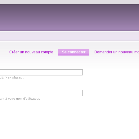
Créer un nouveau compte
Se connecter
Demander un nouveau mo
 L’EIP en réseau .
t à votre nom d'utilisateur.