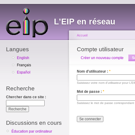
L’EIP en réseau
Accueil
Langues
Compte utilisateur
English
Créer un nouveau compte
S
Français
Nom d'utilisateur :
*
Español
Saisissez votre nom d'utilisateur pour L’E
Recherche
Mot de passe :
*
Chercher dans ce site :
Saisissez le mot de passe correspondant à
Discussions en cours
Éducation par ordinateur