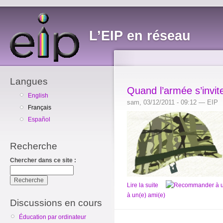
L’EIP en réseau
Langues
Quand l’armée s’invite
English
sam, 03/12/2011 - 09:12 — EIP
Français
Español
Recherche
Chercher dans ce site :
Lire la suite
à un(e) ami(e)
Discussions en cours
Éducation par ordinateur