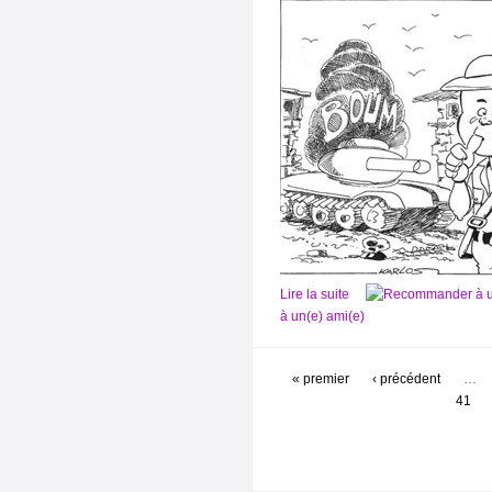
Lire la suite
à un(e) ami(e)
« premier
‹ précédent
…
41