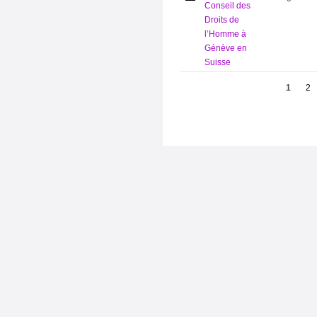
Conseil des
Droits de
l’Homme à
Génève en
Suisse
1
2