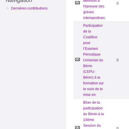
Navigation
béninois à
0
l'épreuve des
Dernières contributions
grèves
intempestives
Participation
de la
Coalition
pour
l’Examen
Périodique
Universel du
0
Bénin
(CEPU-
Bénin) à la
formation sur
le suivi de le
mise en
Bilan de la
participation
du Bénin à la
14ème
Session du
0