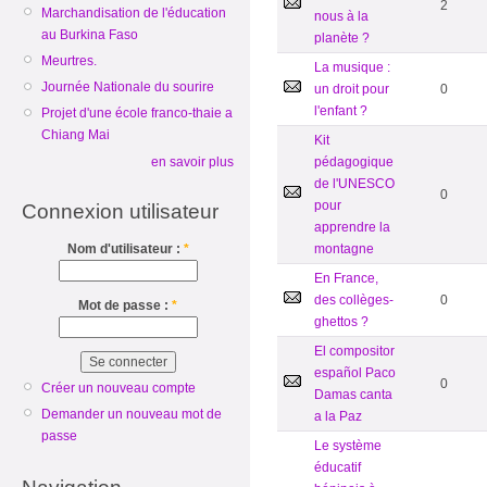
2
Marchandisation de l'éducation
nous à la
au Burkina Faso
planète ?
Meurtres.
La musique :
Journée Nationale du sourire
un droit pour
0
l'enfant ?
Projet d'une école franco-thaie a
Chiang Mai
Kit
en savoir plus
pédagogique
de l'UNESCO
0
pour
Connexion utilisateur
apprendre la
Nom d'utilisateur :
*
montagne
En France,
des collèges-
0
Mot de passe :
*
ghettos ?
El compositor
español Paco
0
Créer un nouveau compte
Damas canta
Demander un nouveau mot de
a la Paz
passe
Le système
éducatif