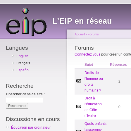
L’EIP en réseau
Accueil
›
Forums
Langues
Forums
Connectez vous
pour créer un cont
English
Français
Sujet
Réponses
Español
Droits de
l'homme ou
2
droits
Recherche
humains ?
Chercher dans ce site :
Droit à
l'éducation
0
en Côte
d'Ivoire
Discussions en cours
Quels enfants
Éducation par ordinateur
laisserons-