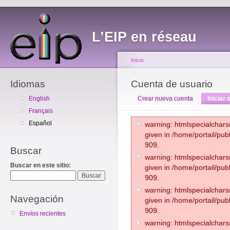
L’EIP en réseau
Inicio
Idiomas
Cuenta de usuario
English
Crear nueva cuenta
Iniciar 
Français
Español
warning: htmlspecialchars(
given in /home/portail/pub
909.
Buscar
warning: htmlspecialchars(
Buscar en este sitio:
given in /home/portail/pub
909.
warning: htmlspecialchars(
Navegación
given in /home/portail/pub
909.
Envíos recientes
warning: htmlspecialchars(